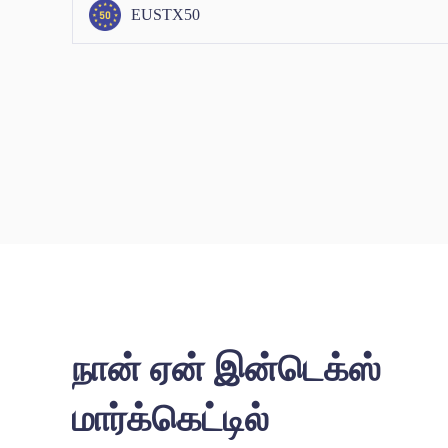
EUSTX50
நான் ஏன் இன்டெக்ஸ்
மார்க்கெட்டில்