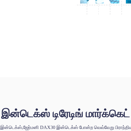
இன்டெக்ஸ் டிரேடிங் மார்க்கெட்
க்கீ இன்டெக்ஸ்,ஜேர்மனி DAX30 இன்டெக்ஸ் போன்ற வெவ்வேறு பிராந்