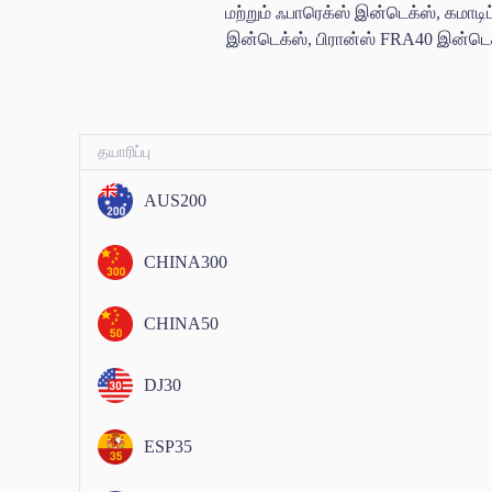
மற்றும் ஃபாரெக்ஸ் இன்டெக்ஸ், கமாட
இன்டெக்ஸ், பிரான்ஸ் FRA40 இன்டெக
தயாரிப்பு
AUS200
CHINA300
CHINA50
DJ30
ESP35