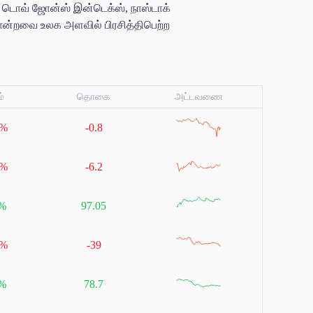
ன; டொவ் ஜோன்ஸ் இன்டெக்ஸ், நாஸ்டாக்
போன்றவை உலக அளவில் பிரசித்திபெற்ற
்
தொகை
அட்டவணை
null
9%
-0.8
null
4%
-6.2
null
2%
97.05
null
2%
-39
null
2%
78.7