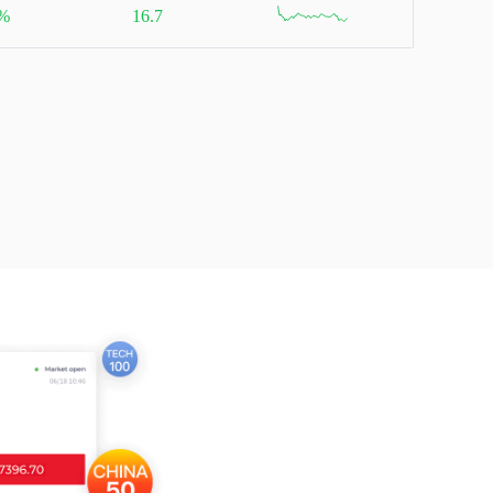
null
8%
16.7