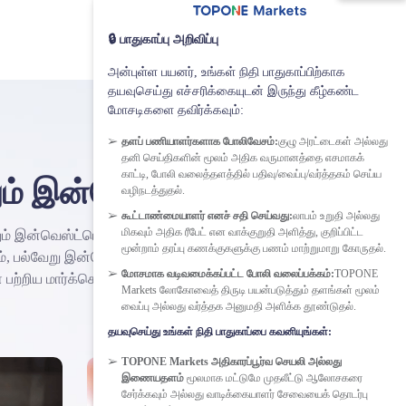
🔒 பாதுகாப்பு அறிவிப்பு
அன்புள்ள பயனர், உங்கள் நிதி பாதுகாப்பிற்காக
தயவுசெய்து எச்சரிக்கையுடன் இருந்து கீழ்கண்ட
மோசடிகளை தவிர்க்கவும்:
தளப் பணியாளர்களாக போலிவேசம்:
குழு அரட்டைகள் அல்லது
தனி செய்திகளின் மூலம் அதிக வருமானத்தை எசமாகக்
காட்டி, போலி வலைத்தளத்தில் பதிவு/வைப்பு/வர்த்தகம் செய்ய
றும் இன்வெஸ்ட் செய்வது?
வழிநடத்துதல்.
கூட்டாண்மையாளர் எனச் சதி செய்வது:
லாபம் உறுதி அல்லது
மிகவும் அதிக ரீபேட் என வாக்குறுதி அளித்து, குறிப்பிட்ட
றும் இன்வெஸ்ட்மென்ட் பற்றி
மூன்றாம் தரப்பு கணக்குகளுக்கு பணம் மாற்றுமாறு கோருதல்.
, பல்வேறு இன்டெக்ஸ்களைப்
மோசமாக வடிவமைக்கப்பட்ட போலி வலைப்பக்கம்:
TOPONE
 பற்றிய மார்க்கெட் செய்திகள்
Markets லோகோவைத் திருடி பயன்படுத்தும் தளங்கள் மூலம்
வைப்பு அல்லது வர்த்தக அனுமதி அளிக்க தூண்டுதல்.
தயவுசெய்து உங்கள் நிதி பாதுகாப்பை கவனியுங்கள்:
TOPONE Markets அதிகாரப்பூர்வ செயலி அல்லது
இணையதளம்
மூலமாக மட்டுமே முதலீட்டு ஆலோசகரை
சேர்க்கவும் அல்லது வாடிக்கையாளர் சேவையைக் தொடர்பு