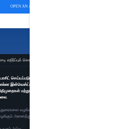
OPEN AN ACCOUNT
ி எதிர்ப்புக் கொள்கை
KYC கொள்கை
டெபாசிட் செய்யப்படும். பைனான்ஸியல் தயாரிப்புகள் அதிகமான
 எல்லா இன்வெஸ்ட்டர்களுக்கும் ஏற்றதாக இருக்காது, அதில்
 விதிமுறைகள் மற்றும் நிபந்தனைகளை கவனமாகப் படிக்கவும்.
்லை.
ிந்துரைகளை வழங்காது.
 வழங்கும் அனைத்து சேவைகளும் டிரேடிங் அறிவுறுத்துதல்களை
ற தளம் அல்ல.