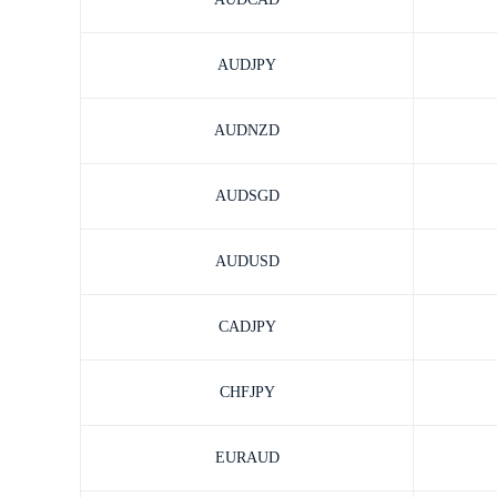
AUDJPY
AUDNZD
AUDSGD
AUDUSD
CADJPY
CHFJPY
EURAUD