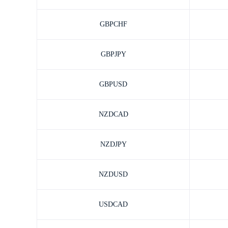
GBPCHF
GBPJPY
GBPUSD
NZDCAD
NZDJPY
NZDUSD
USDCAD