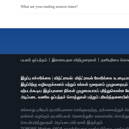
What are your trading session times?
பயனர் ஒப்பந்தம்
இணையதள விதிமுறைகள்
தனியுரிமை கொ
இழப்பு எச்சரிக்கை | வித்ட்ராவல்: வித்ட்ராவல் கோரிக்கை உடனடி
இழப்பிற்கு வழிவகுக்கலாம் மற்றும் உங்கள் மூலதனம் முழுவதையும்
ஏற்படக்கூடிய இழப்புகளை நீங்கள் முழுமையாகப் புரிந்துகொள்ள 
அடிப்படை வணிக ஒப்பந்தச் சொத்துகள் மற்றும் பரிவர்த்தனையி
எங்களது டிரேடிங் தயாரிப்புகளை வாங்குவதற்கு, தக்கவைத்து
நாங்கள் வழங்கும் தயாரிப்புகள் அனைத்துமே உலகளாவிய சொத்துக
செயல்படுத்துவதன் அடிப்படையில் தான் இருக்கும்.
TOPONE Markets கிரிப்டோகரன்சிகளை வழங்கவில்லை, வாங்கவில்ல