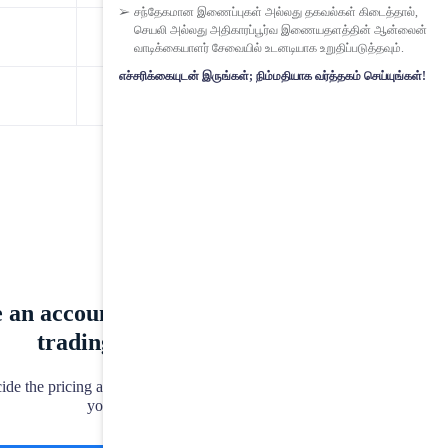
சந்தேகமான இணைப்புகள் அல்லது தகவல்கள் கிடைத்தால்,
செயலி அல்லது அதிகாரப்பூர்வ இணையதளத்தின் ஆன்லைன்
0.022
வாடிக்கையாளர் சேவையில் உடனடியாக உறுதிப்படுத்தவும்.
எச்சரிக்கையுடன் இருங்கள்; நிம்மதியாக வர்த்தகம் செய்யுங்கள்!
0.00040
 an account that suits your
trading style
cide the pricing and execution that works for
you.