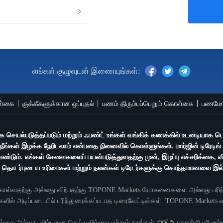
எங்கள் குழுவுடன் இணையுங்கள்:
ள்கை
குக்கீகளுக்கான ஒப்புதல்
பணம் திரும்பப்பெறும் கொள்கை
பணமோசட
யாக செயல்படுத்தப்படும் மற்றும் ஃபண்ட் உங்கள் வங்கிக் கணக்கில் உடனடியாக 
 நீங்கள் இழக்க நேரிடலாம் என்பதை நினைவில் கொள்ளுங்கள். மார்ஜின் டிரேடிங்
வேண்டும். எங்கள் சேவைகளைப் பயன்படுத்துவதற்கு முன், இழப்பு எச்சரிக்கை,
ன் தொடர்புடைய உரிமைகள் மற்றும் நலன்கள் டிரேடர்களுக்கு சொந்தமானவை இல
க் கொள்வதற்கு அல்லது விற்பதற்கு TOPONE Markets யோசனைகளை அல்லது பர
ளில் அடிப்படையில் பரிந்துரைக்கப்படாத டிரைவேட்டிவ்கள். TOPONE Markets
ை அல்லது விற்பனை செய்யவில்லை மற்றும் நாங்கள் கிரிப்டோகரன்சி பரிமாற்