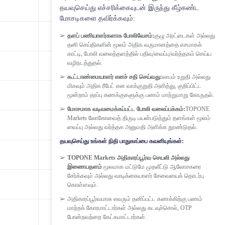
0.00015
தயவுசெய்து எச்சரிக்கையுடன் இருந்து கீழ்கண்ட
மோசடிகளை தவிர்க்கவும்:
0.00150
தளப் பணியாளர்களாக போலிவேசம்:
குழு அரட்டைகள் அல்லது
தனி செய்திகளின் மூலம் அதிக வருமானத்தை எசமாகக்
காட்டி, போலி வலைத்தளத்தில் பதிவு/வைப்பு/வர்த்தகம் செய்ய
வழிநடத்துதல்.
0.015
கூட்டாண்மையாளர் எனச் சதி செய்வது:
லாபம் உறுதி அல்லது
மிகவும் அதிக ரீபேட் என வாக்குறுதி அளித்து, குறிப்பிட்ட
0.00027
மூன்றாம் தரப்பு கணக்குகளுக்கு பணம் மாற்றுமாறு கோருதல்.
மோசமாக வடிவமைக்கப்பட்ட போலி வலைப்பக்கம்:
TOPONE
Markets லோகோவைத் திருடி பயன்படுத்தும் தளங்கள் மூலம்
0.00035
வைப்பு அல்லது வர்த்தக அனுமதி அளிக்க தூண்டுதல்.
தயவுசெய்து உங்கள் நிதி பாதுகாப்பை கவனியுங்கள்:
0.00045
TOPONE Markets அதிகாரப்பூர்வ செயலி அல்லது
இணையதளம்
மூலமாக மட்டுமே முதலீட்டு ஆலோசகரை
சேர்க்கவும் அல்லது வாடிக்கையாளர் சேவையைக் தொடர்பு
0.00035
கொள்ளவும்.
அதிகாரப்பூர்வமாக எவரும் தனிப்பட்ட கணக்கிற்கு பணம்
மாற்றக் கோரமாட்டார்கள் அல்லது கடவுச்சொல், OTP
0.00035
போன்றவற்றை கேட்கமாட்டார்கள்.