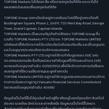
TOPONE Markets ไม่ได้ออก ซื้อ หรือขายสกุลเงินดิจิทัล และเราไม่ใช่
แพลตฟอร์มแลกเปลี่ยนสกุลเงินดิจิทัล
TOPONE Group จดทะเบียนในหมู่เกาะเคย์แมน โดยมีที่อยู่จดทะเบียนที่:
Buckingham Square, Phase 2, 2nd FI, 720 West Bay Road, George
Town, Grand Cayman, Cayman Islands
TOPONE Markets เป็นแบรนด์ธุรกิจค้าปลีกของ TOPONE Group ซึ่ง
รวมถึง TOPONE Markets PTY LTD และ TOPONE Markets LIMITED
บริษัทเหล่านี้ให้บริการภายใต้ระเบียบข้อบังคับของท้องถิ่น และมีใบอนุญาต
และใบอนุญาตประกอบกิจการบริการของตนเอง
TOPONE Markets PTY LTD อยู่ภายใต้การกำกับดูแลของ ASIC แห่ง
ประเทศออสเตรเลีย ซึ่งเป็นหน่วยงานกำกับดูแลที่ได้รับมอบอำนาจ (AR)
หมายเลขใบอนุญาตอ้างอิง: 001309512) เพื่อให้บริการทางการเงินที่เหมาะ
สมแก่ลูกค้าที่มีความเชี่ยวชาญและลูกค้าสถาบัน
TOPONE Markets LIMITED อยู่ภายใต้การดูแลของคณะกรรมการบริการ
ทางการเงินของวานูอาตู (Vanuatu Financial Services Commission)
(หมายเลขใบอนุญาตอ้างอิง: 40436)
ข้อมูลในเว็บไซต์นี้ไม่ได้มุ่งเน้นสำหรับผู้ที่อาศัยอยู่ในสหรัฐอเมริกา สิงคโปร์
ฮ่องกง เบลเยียม อิหร่าน และเกาหลีเหนือ ข้อมูลบนเว็บไซต์นี้ไม่เหมาะ
สำหรับการใช้งานโดยบุคคลใดก็ตามที่อาศัยอยู่ในประเทศหรือเขตอำนาจ