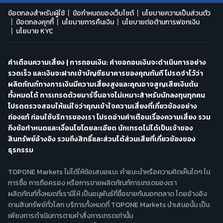
ข้อตกลงสำหรับผู้ใช้
ข้อกำหนดของเว็บไซต์
นโยบายความเป็นส่วนตัว
ข้อตกลงคุกกี้
นโยบายการคืนเงิน
นโยบายต่อต้านการฟอกเงิน
นโยบาย KYC
คำเตือนความเสี่ยง | การถอนเงิน: คำขอถอนเงินจะดำเนินการอย่าง
รวดเร็ว และเงินจะฝากเข้าบัญชีธนาคารของคุณทันที โปรดจำไว้ว่า
ผลิตภัณฑ์ทางการเงินมีความเสี่ยงสูงและคุณอาจสูญเสียเงินต้น
ทั้งหมดได้ การเทรดด้วยมาร์จิ้นอาจไม่เหมาะสำหรับนักลงทุนทุกคน
โปรดตรวจสอบให้แน่ใจว่าคุณเข้าใจความเสี่ยงที่เกี่ยวข้องอย่าง
ถ่องแท้ ก่อนใช้บริการของเรา โปรดอ่านคำเตือนเรื่องความเสี่ยง รวม
ถึงข้อกำหนดและเงื่อนไขโดยละเอียด นักเทรดไม่ได้เป็นเจ้าของ
สินทรัพย์อ้างอิง รวมถึงสิทธิ์และส่วนได้ส่วนเสียที่เกี่ยวข้องของ
ธุรกรรม
TOPONE Markets ไม่ได้ให้ข้อเสนอแนะ คำแนะนำหรือความคิดเห็นใดๆ ใน
การซื้อ การถือครอง หรือการขายผลิตภัณฑ์การเทรดของเรา
ผลิตภัณฑ์ทั้งหมดที่เรามีให้ เป็นอนุพันธ์ที่ซื้อขายกันนอกตลาด โดยอ้างอิง
ตามสินทรัพย์ทั่วโลก บริการทั้งหมดที่ TOPONE Markets นำเสนอนั้น เป็น
เพียงการดำเนินการตามคำสั่งการเทรดเท่านั้น