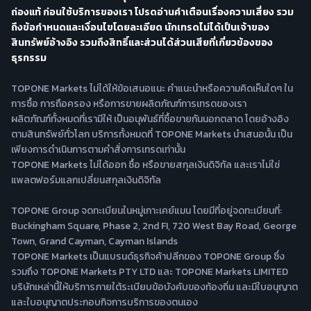
ถ่องแท้ ก่อนใช้บริการของเรา โปรดอ่านคำเตือนเรื่องความเสี่ยง รวม
ถึงข้อกำหนดและเงื่อนไขโดยละเอียด นักเทรดไม่ได้เป็นเจ้าของ
สินทรัพย์อ้างอิง รวมถึงสิทธิ์และส่วนได้ส่วนเสียที่เกี่ยวข้องของ
ธุรกรรม
TOPONE Markets ไม่ได้ให้ข้อเสนอแนะ คำแนะนำหรือความคิดเห็นใดๆ ใน
การซื้อ การถือครอง หรือการขายผลิตภัณฑ์การเทรดของเรา
ผลิตภัณฑ์ทั้งหมดที่เรามีให้ เป็นอนุพันธ์ที่ซื้อขายกันนอกตลาด โดยอ้างอิง
ตามสินทรัพย์ทั่วโลก บริการทั้งหมดที่ TOPONE Markets นำเสนอนั้น เป็น
เพียงการดำเนินการตามคำสั่งการเทรดเท่านั้น
TOPONE Markets ไม่ได้ออก ซื้อ หรือขายสกุลเงินดิจิทัล และเราไม่ใช่
แพลตฟอร์มแลกเปลี่ยนสกุลเงินดิจิทัล
TOPONE Group จดทะเบียนในหมู่เกาะเคย์แมน โดยมีที่อยู่จดทะเบียนที่:
Buckingham Square, Phase 2, 2nd FI, 720 West Bay Road, George
Town, Grand Cayman, Cayman Islands
TOPONE Markets เป็นแบรนด์ธุรกิจค้าปลีกของ TOPONE Group ซึ่ง
รวมถึง TOPONE Markets PTY LTD และ TOPONE Markets LIMITED
บริษัทเหล่านี้ให้บริการภายใต้ระเบียบข้อบังคับของท้องถิ่น และมีใบอนุญาต
และใบอนุญาตประกอบกิจการบริการของตนเอง