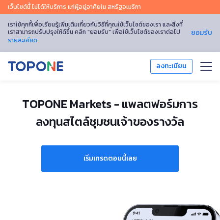
เว็บไซต์นี้ ไม่ได้ให้บริการ แก่ผู้อยู่อาศัยใน สหรัฐอเมริกา
เราใช้คุกกี้เพื่อเรียนรู้เพิ่มเติมเกี่ยวกับวิธีที่คุณใช้เว็บไซต์ของเรา และสิ่งที่
เราสามารถปรับปรุงให้ดีขึ้น คลิก "ยอมรับ" เพื่อใช้เว็บไซต์ของเราต่อไป
ยอมรับ
รายละเอียด
ลงทะเบียน
เทรด
TOPONE Markets - แพลตฟอร์มการ
แพลตฟอร์มการเทรด
ลงทุนสไตล์ชุมชนเจ้าของรางวัล
การวิเคราะห์ตลาด
เริ่มเทรดตอนนี้เลย
การศึกษา
เกี่ยวกับเรา
ไทย