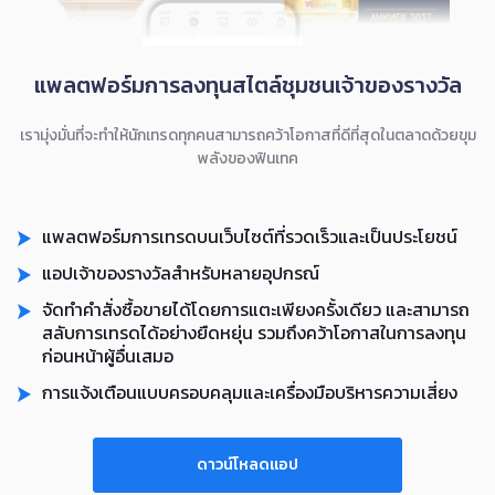
แพลตฟอร์มการลงทุนสไตล์ชุมชนเจ้าของรางวัล
เรามุ่งมั่นที่จะทำให้นักเทรดทุกคนสามารถคว้าโอกาสที่ดีที่สุดในตลาดด้วยขุม
พลังของฟินเทค
แพลตฟอร์มการเทรดบนเว็บไซต์ที่รวดเร็วและเป็นประโยชน์
แอปเจ้าของรางวัลสำหรับหลายอุปกรณ์
จัดทำคำสั่งซื้อขายได้โดยการแตะเพียงครั้งเดียว และสามารถ
สลับการเทรดได้อย่างยืดหยุ่น รวมถึงคว้าโอกาสในการลงทุน
ก่อนหน้าผู้อื่นเสมอ
การแจ้งเตือนแบบครอบคลุมและเครื่องมือบริหารความเสี่ยง
ดาวน์โหลดแอป