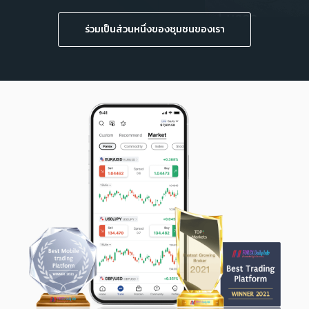
xauusd07
2026/07/27 03:00
ร่วมเป็นส่วนหนึ่งของชุมชนของเรา
Gold
$+204.38
Buy
XAUUSD