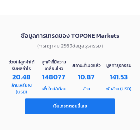
ข้อมูลการเทรดของ TOPONE Markets
（กรกฎาคม 2569ข้อมูลธุรกรรม）
ช่วยให้ลูกค้าได้
ลูกค้าที่มีความ
สถานะที่เปิดแล้ว
มูลค่าธุรกรรม
รับผลกำไร
เคลื่อนไหว
20.48
148077
10.87
141.53
ล้านเหรียญ
เพิ่มใหม่/เดือน
ล้าน
พันล้าน (USD)
(USD)
เริ่มเทรดตอนนี้เลย