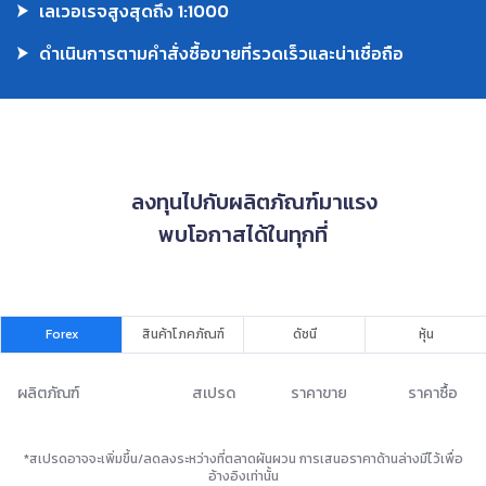
เลเวอเรจสูงสุดถึง 1:1000
ดำเนินการตามคำสั่งซื้อขายที่รวดเร็วและน่าเชื่อถือ
      ลงทุนไปกับผลิตภัณฑ์มาแรง 

พบโอกาสได้ในทุกที่

Forex
สินค้าโภคภัณฑ์
ดัชนี
หุ้น
ผลิตภัณฑ์
สเปรด
ราคาขาย
ราคาซื้อ
*สเปรดอาจจะเพิ่มขึ้น/ลดลงระหว่างที่ตลาดผันผวน การเสนอราคาด้านล่างมีไว้เพื่อ
อ้างอิงเท่านั้น