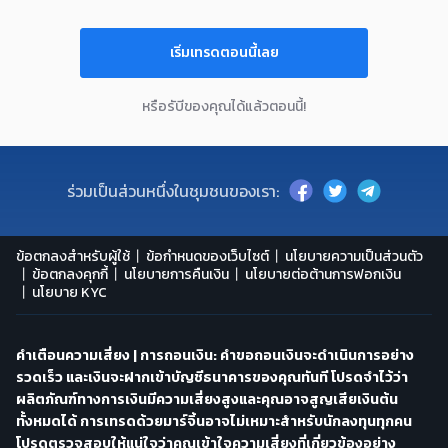
เริ่มเทรดตอนนี้เลย
หรือรับีของคุณได้แล้วตอนนี้!
ร่วมเป็นส่วนหนึ่งในชุมชนของเรา:
ข้อตกลงสำหรับผู้ใช้
ข้อกำหนดของเว็บไซต์
นโยบายความเป็นส่วนตัว
ข้อตกลงคุกกี้
นโยบายการคืนเงิน
นโยบายต่อต้านการฟอกเงิน
นโยบาย KYC
คำเตือนความเสี่ยง | การถอนเงิน: คำขอถอนเงินจะดำเนินการอย่าง
รวดเร็ว และเงินจะฝากเข้าบัญชีธนาคารของคุณทันที โปรดจำไว้ว่า
ผลิตภัณฑ์ทางการเงินมีความเสี่ยงสูงและคุณอาจสูญเสียเงินต้น
ทั้งหมดได้ การเทรดด้วยมาร์จิ้นอาจไม่เหมาะสำหรับนักลงทุนทุกคน
โปรดตรวจสอบให้แน่ใจว่าคุณเข้าใจความเสี่ยงที่เกี่ยวข้องอย่าง