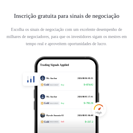
Inscrição gratuita para sinais de negociação
Escolha os sinais de negociação com um excelente desempenho de
milhares de negociadores, para que os investidores sigam os mestres em
tempo real e aproveitem oportunidades de lucro.
xauusd07
2026/08/07 09:11
Gold
$+318.15
Trading Signals Applied
Buy
XAUUSD
Mr. Anchor
2026/08/06 03:35
Gold
$+874.02
Buy
XAUUSD
Mr. Anchor
2026/08/05 17:41
Gold
$+792.26
Buy
XAUUSD
Hyrule Assassin 65
2026/08/05 06:00
Gold
$+217.2
Sell
XAUUSD
xauusd07
2026/08/05 05:35