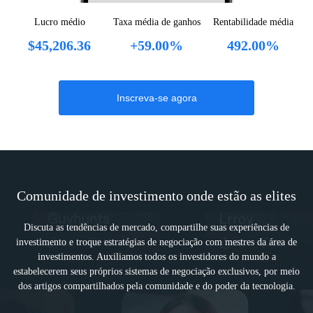
Gold
$+1278
Buy
XAUUSD
Lucro médio
Taxa média de ganhos
Rentabilidade média
$45,206.36
+59.00%
492.00%
Fisherman
2026/08/04 18:39
AUD/CAD
$+1076.56
Buy
AUDCAD
xauusd07
2026/07/31 16:38
Inscreva-se agora
Gold
$+318.85
Sell
XAUUSD
Gold Hunter
2026/07/30 22:18
Gold
$+131.45
Buy
XAUUSD
Gold Hunter
2026/07/30 22:18
Gold
$+116.16
Buy
XAUUSD
Comunidade de investimento onde estão as elites
Hyrule Assassin 65
2026/07/30 17:42
Discuta as tendências de mercado, compartilhe suas experiências de
USD/JPY
$+232.77
Buy
USDJPY
investimento e troque estratégias de negociação com mestres da área de
investimentos.
Auxiliamos todos os investidores do mundo a
Snowball2024
2026/07/30 17:21
estabelecerem seus próprios sistemas de negociação exclusivos, por meio
EUR/USD
$+113.68
Buy
EURUSD
dos artigos compartilhados pela comunidade e do poder da tecnologia.
Hyrule Assassin 65
2026/07/30 16:50