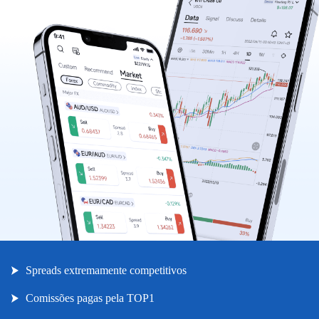
|
Trader
Partners
Spreads extremamente competitivos
Comissões pagas pela TOP1