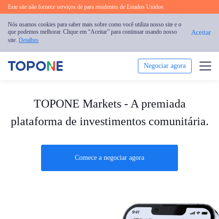
Este site não fornece serviços de para residentes de Estados Unidos.
Nós usamos cookies para saber mais sobre como você utiliza nosso site e o
que podemos melhorar. Clique em “Aceitar” para continuar usando nosso
Aceitar
site.
Detalhes
Negociar agora
Negociar
TOPONE Markets - A premiada
Plataforma
plataforma de investimentos comunitária.
Análise
Comece a negociar agora
Educação
Sobre nós
Português