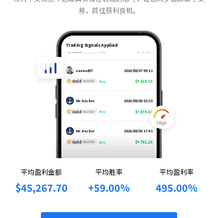
易，抓住获利良机。
Hyrule Assassin 65
2026/08/07 17:23
Trading Signals Applied
Gold
$+560.4
Buy
XAUUSD
xauusd07
2026/08/07 09:11
Gold
$+318.15
Buy
XAUUSD
Mr. Anchor
2026/08/06 03:35
Gold
$+874.02
Buy
XAUUSD
Mr. Anchor
2026/08/05 17:41
Gold
$+792.26
Buy
XAUUSD
Hyrule Assassin 65
2026/08/05 06:00
平均盈利金额
平均胜率
平均盈利率
Gold
$+217.2
Sell
XAUUSD
$45,267.70
+59.00%
495.00%
xauusd07
2026/08/05 05:35
Gold
$+1278
Buy
XAUUSD