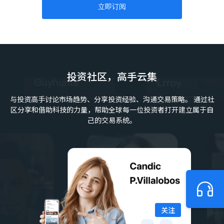
Fisherman
2026/08/04 18:39
立即订阅
AUD/CAD
$+1076.56
Buy
AUDCAD
xauusd07
2026/07/31 16:38
Gold
$+318.85
Sell
XAUUSD
Gold Hunter
2026/07/30 22:18
投资社区，高手云集
Gold
$+131.45
Buy
XAUUSD
Gold Hunter
2026/07/30 22:18
与投资高手讨论市场趋势、分享投资经验、沟通交易策略。
通过社
Gold
$+116.16
Buy
XAUUSD
区分享和借助科技的力量，帮助全球每一位投资者打开建立属于自
己的交易系统。
Hyrule Assassin 65
2026/07/30 17:42
USD/JPY
$+232.77
Buy
USDJPY
Snowball2024
2026/07/30 17:21
EUR/USD
$+113.68
Buy
EURUSD
Hyrule Assassin 65
2026/07/30 16:50
USD/JPY
$+193.66
Buy
USDJPY
关注
xauusd07
2026/07/30 02:08