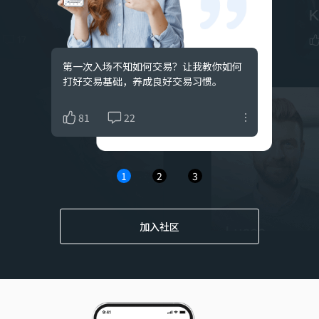
Gold
$+158.95
Buy
XAUUSD
xauusd07
2026/07/29 22:02
Gold
$+145.69
Buy
XAUUSD
第一次入场不知如何交易？让我教你如何
价格已经告诉我们一切，我擅长从行情图
交易是与情绪的一场较量，控制自己的贪
打好交易基础，养成良好交易习惯。
表分析中发现趋势，稳定盈利。
婪与恐惧，如此方能走的更远。
xauusd07
2026/07/29 17:12
Gold
$+155.04
Sell
XAUUSD
81
60
74
22
25
19
xauusd07
2026/07/29 04:04
Gold
$+307.3
Sell
XAUUSD
xauusd07
2026/07/29 01:23
1
2
3
Gold
$+149.09
Sell
XAUUSD
xauusd07
2026/07/28 04:25
加入社区
Gold
$+396.44
Sell
XAUUSD
xauusd07
2026/07/27 03:00
Gold
$+204.38
Buy
XAUUSD