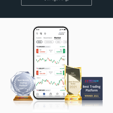
xauusd07
2026/07/27 03:00
Gold
$+204.38
Buy
XAUUSD